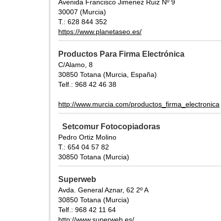
Avenida Francisco Jimenez Ruiz Nº 9
30007 (Murcia)
T.: 628 844 352
https://www.planetaseo.es/
Productos Para Firma Electrónica
C/Alamo, 8
30850 Totana (Murcia, España)
Telf.: 968 42 46 38
http://www.murcia.com/productos_firma_electronica
Setcomur Fotocopiadoras
Pedro Ortiz Molino
T.: 654 04 57 82
30850 Totana (Murcia)
Superweb
Avda. General Aznar, 62 2º A
30850 Totana (Murcia)
Telf.: 968 42 11 64
http://www.superweb.es/