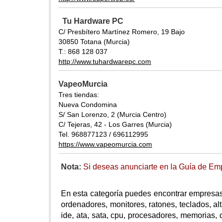
Tu Hardware PC
C/ Presbítero Martínez Romero, 19 Bajo
30850 Totana (Murcia)
T.: 868 128 037
http://www.tuhardwarepc.com
VapeoMurcia
Tres tiendas:
Nueva Condomina
S/ San Lorenzo, 2 (Murcia Centro)
C/ Tejeras, 42 - Los Garres (Murcia)
Tel. 968877123 / 696112995
https://www.vapeomurcia.com
Nota:
Si deseas anunciarte en la Guía de Emp
En esta categoría puedes encontrar empresas 
ordenadores, monitores, ratones, teclados, al
ide, ata, sata, cpu, procesadores, memorias, d