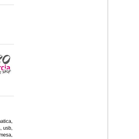
atica,
, usb,
emesa,