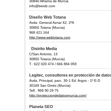
30840 Alhama de Murcia
info@beisib.com
Diseño Web Totana
Avda. General Aznar 62, 2ºA
30850 Totana (Murcia)
968 421 164
http://www.webtotana.com
Distrito Media
C/San Antonio, 13
30850 Totana (Murcia)
T.: 622 020 474 / 666 884 059
Legitec, consultores en protección de dato
Avda. Principal, parc. 30-1 Ed. Argos - 1º E-D
30169 San Ginés (Murcia)
Telf.: 968 90 29 75
http://protecciondedatosmurcia.com/
Planeta SEO