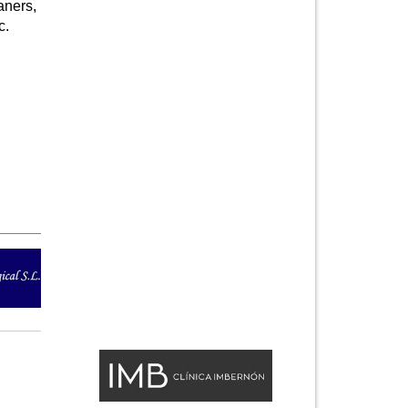
ners,
c.