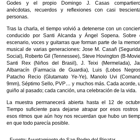
Godes y el propio Domingo J. Casas compartier
anécdotas, recuerdos y reflexiones con casi trescient
personas.
Tras la charla, el tiempo volvió a detenerse con un concier
conducido por Santi Alcanda y Ángel Sopena. Sobre 
escenario, voces y guitarras que forman parte de la memor
musical de varias generaciones: Jose M. Casañ (Segurid
Social), Roberto Gil (Tennessee), Steve Hovington (B-Movie
Santi Rex (Niños del Brasil), J. Teixi (Mermelada), J
Albarracín (Farmacia de Guardia), Luis (Lobos Negros
Patacho Recio (Glutamato Ye-Ye), Manolo Uvi (Coman
9mm), Séptimo Sello, PVP… y muchos más. Cada acorde, 
guiño al pasado; cada canción, una celebración de la vida.
La muestra permanecerá abierta hasta el 12 de octubr
Tiempo suficiente para dejarse atrapar por esos rostros
esos ritmos que aún hoy nos recuerdan que hubo un tiem
en que todo parecía posible.
Fuente:
Ayuntamiento de San Pedro del Pinatar