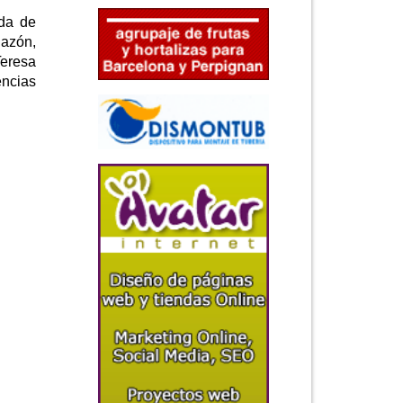
ida de
Razón,
Teresa
ncias