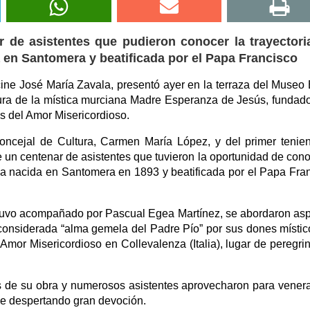
r de asistentes que pudieron conocer la trayectori
da en Santomera y beatificada por el Papa Francisco
e cine José María Zavala, presentó ayer en la terraza del Museo
igura de la mística murciana Madre Esperanza de Jesús, fundad
s del Amor Misericordioso.
concejal de Cultura, Carmen María López, y del primer tenie
e un centenar de asistentes que tuvieron la oportunidad de cono
giosa nacida en Santomera en 1893 y beatificada por el Papa Fra
stuvo acompañado por Pascual Egea Martínez, se abordaron as
onsiderada “alma gemela del Padre Pío” por sus dones místic
l Amor Misericordioso en Collevalenza (Italia), lugar de peregri
res de su obra y numerosos asistentes aprovecharon para vener
ue despertando gran devoción.