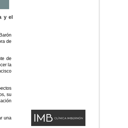
a y el
 Barón
ora de
nte de
cer la
ncisco
pectos
os, su
nación
ar una