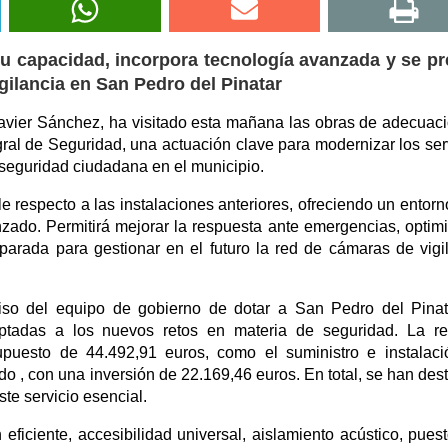
u capacidad, incorpora tecnología avanzada y se pr
igilancia en San Pedro del Pinatar
Javier Sánchez, ha visitado esta mañana las obras de adecuac
gral de Seguridad, una actuación clave para modernizar los ser
 seguridad ciudadana en el municipio.
e respecto a las instalaciones anteriores, ofreciendo un entor
zado. Permitirá mejorar la respuesta ante emergencias, optimi
eparada para gestionar en el futuro la red de cámaras de vigi
so del equipo de gobierno de dotar a San Pedro del Pinat
daptadas a los nuevos retos en materia de seguridad. La r
supuesto de 44.492,91 euros, como el suministro e instalac
do , con una inversión de 22.169,46 euros. En total, se han des
te servicio esencial.
eficiente, accesibilidad universal, aislamiento acústico, pues