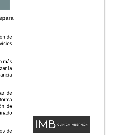
epara
ión de
vicios
no más
zar la
lancia
ar de
eforma
ión de
tinado
tos de