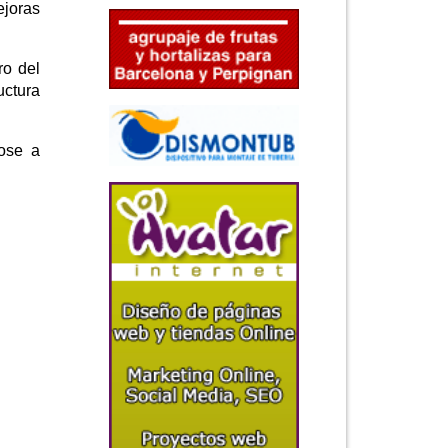
ejoras
ro del
uctura
ose a