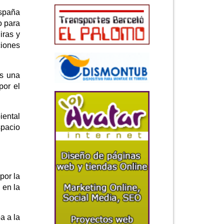
España
o para
iras y
ciones
os una
por el
iental
spacio
por la
 en la
a a la