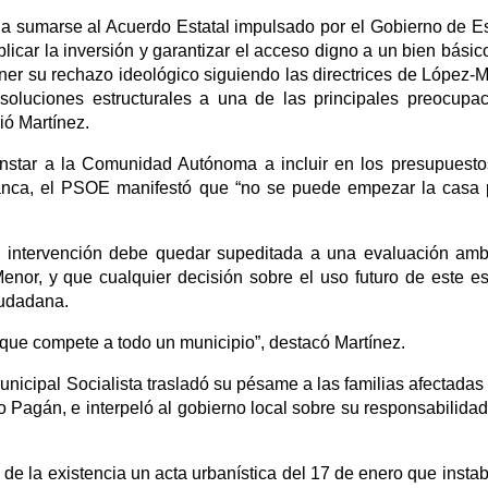
 a sumarse al Acuerdo Estatal impulsado por el Gobierno de 
iplicar la inversión y garantizar el acceso digno a un bien básic
ner su rechazo ideológico siguiendo las directrices de López-M
soluciones estructurales a una de las principales preocupa
ió Martínez.
instar a la Comunidad Autónoma a incluir en los presupuest
blanca, el PSOE manifestó que “no se puede empezar la casa 
er intervención debe quedar supeditada a una evaluación amb
Menor, y que cualquier decisión sobre el uso futuro de este e
iudadana.
que compete a todo un municipio”, destacó Martínez.
unicipal Socialista trasladó su pésame a las familias afectadas 
Lo Pagán, e interpeló al gobierno local sobre su responsabilidad
 de la existencia un acta urbanística del 17 de enero que instab