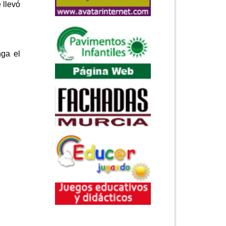
 llevó
nga el