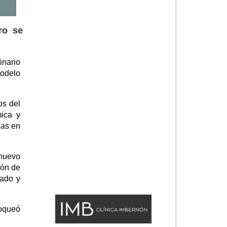
ro se
inario
modelo
os del
mica y
cas en
 nuevo
ión de
cado y
loqueó