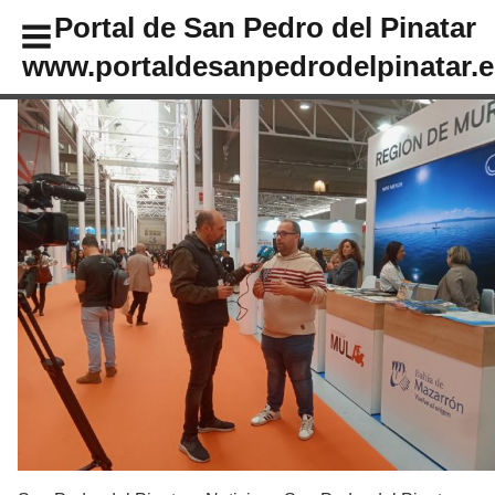
Portal de San Pedro del Pinatar
www.portaldesanpedrodelpinatar.e