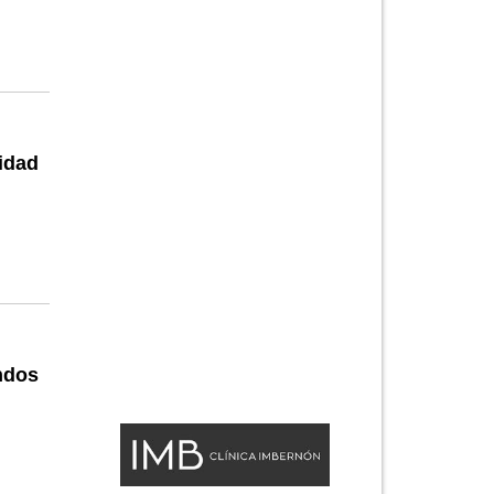
idad
ndos