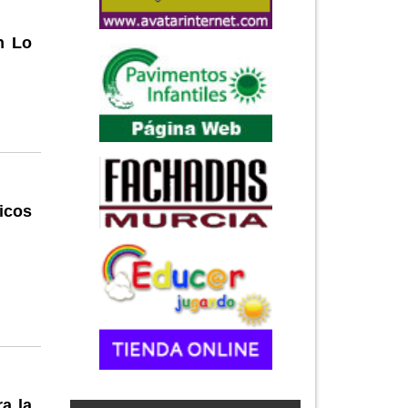
n Lo
icos
ra la