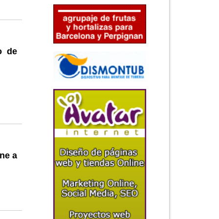
o de
úne a