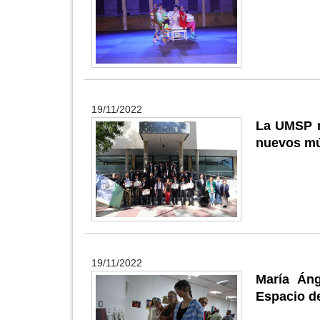
19/11/2022
La UMSP re
nuevos mú
19/11/2022
María Áng
Espacio de