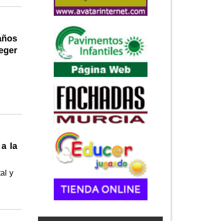
años
eger
a la
al y