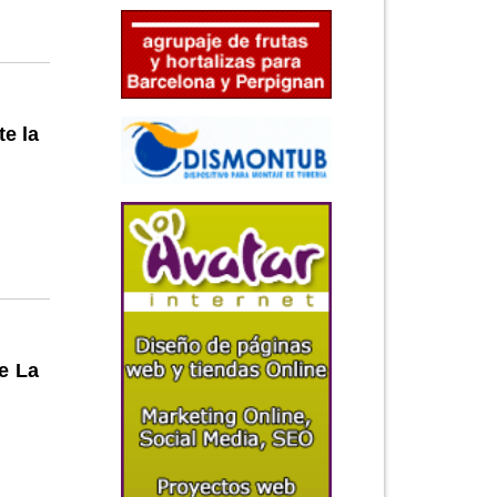
e la
e La