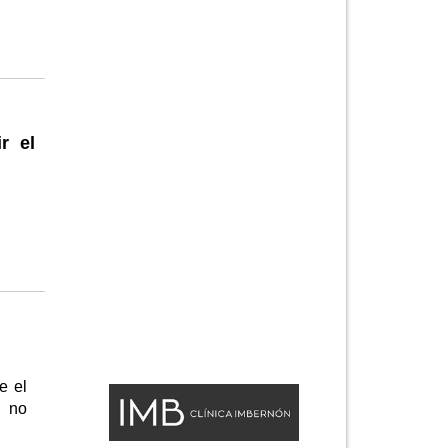
r el
e el
a no