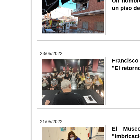
Un hombre
un piso d
23/05/2022
Francisco 
"El retorn
21/05/2022
El Museo
"Imbricac