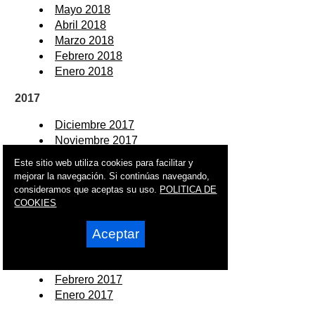
Mayo 2018
Abril 2018
Marzo 2018
Febrero 2018
Enero 2018
2017
Diciembre 2017
Noviembre 2017
Octubre 2017
Este sitio web utiliza cookies para facilitar y
Septiembre 2017
mejorar la navegación. Si continúas navegando,
Agosto 2017
consideramos que aceptas su uso.
POLITICA DE
Julio 2017
COOKIES
Junio 2017
Aceptar
Mayo 2017
Abril 2017
Marzo 2017
Febrero 2017
Enero 2017