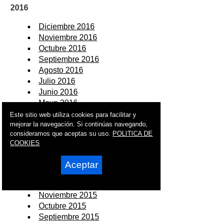
2016
Diciembre 2016
Noviembre 2016
Octubre 2016
Septiembre 2016
Agosto 2016
Julio 2016
Junio 2016
Mayo 2016
Abril 2016
Este sitio web utiliza cookies para facilitar y
mejorar la navegación. Si continúas navegando,
Marzo 2016
consideramos que aceptas su uso.
POLITICA DE
Febrero 2016
COOKIES
Enero 2016
Aceptar
2015
Diciembre 2015
Noviembre 2015
Octubre 2015
Septiembre 2015